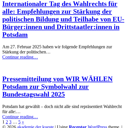
Wahl
Internationaler Tag des Wahlrechts für
am
alle: Empfehlungen zur Stärkung der
20.9.2025
in
politischen Bildung und Teilhabe von EU-
Potsdam”
Bürger:innen und Drittstaatler:innen in
Potsdam
Am 27. Februar 2025 haben wir folgende Empfehlungen zur
Stärkung der politischen…
“Internationaler
Continue reading
…
Tag
des
Wahlrechts
für
Pressemitteilung von WIR WÄHLEN
alle:
Potsdam zur Symbolwahl zur
Empfehlungen
zur
Bundestagswahl 2025
Stärkung
der
Potsdam hat gewählt – doch nicht alle sind repräsentiert Wahlrecht
politischen
für alle:…
Bildung
“Pressemitteilung
Continue reading
…
und
von
1
2
3
…
5
»
Teilhabe
WIR
© 2026
akademie der kueste
|
Using
Receptar
WordPress
theme.
|