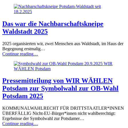
für
Nicht-
EU-
Staatsangehörige”
Das war die Nachbarschaftskneipe
Waldstadt 2025
2025 organisierten wir, zwei Menschen aus Waldstadt, im Haus der
Begegnung erstmalig…
“Das
Continue reading
…
war
die
Nachbarschaftskneipe
Waldstadt
2025”
Pressemitteilung von WIR WÄHLEN
Potsdam zur Symbolwahl zur OB-Wahl
Potsdam 2025
KOMMUNALWAHLRECHT FÜR DRITTSTAATLER*INNEN
ÜBERFÄLLIG Nicht-EU-Bürger*innen nicht wahlberechtigt:
Ergebnisse der Symbolwahl zur Potsdamer…
“Pressemitteilung
Continue reading
…