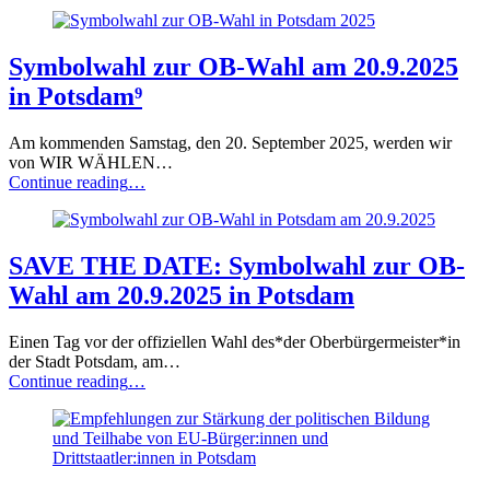
von
WIR
WÄHLEN
Potsdam
Symbolwahl zur OB-Wahl am 20.9.2025
zur
in Potsdam⁹
Symbolwahl
zur
OB-
Am kommenden Samstag, den 20. September 2025, werden wir
Wahl
von WIR WÄHLEN…
Potsdam
“Symbolwahl
Continue reading
…
2025”
zur
OB-
Wahl
am
SAVE THE DATE: Symbolwahl zur OB-
20.9.2025
Wahl am 20.9.2025 in Potsdam
in
Potsdam⁹”
Einen Tag vor der offiziellen Wahl des*der Oberbürgermeister*in
der Stadt Potsdam, am…
“SAVE
Continue reading
…
THE
DATE:
Symbolwahl
zur
OB-