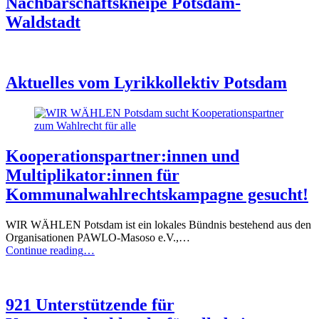
Nachbarschaftskneipe Potsdam-
Waldstadt
Aktuelles vom Lyrikkollektiv Potsdam
Kooperationspartner:innen und
Multiplikator:innen für
Kommunalwahlrechtskampagne gesucht!
WIR WÄHLEN Potsdam ist ein lokales Bündnis bestehend aus den
Organisationen PAWLO-Masoso e.V.,…
“Kooperationspartner:innen
Continue reading
…
und
Multiplikator:innen
für
Kommunalwahlrechtskampagne
921 Unterstützende für
gesucht!”