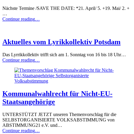
Nächste Termine /SAVE THE DATE: *21. April/ 5. +19. Mai/ 2. +
…
“Nachbarschaftskneipe
Continue reading
…
Potsdam-
Waldstadt”
Aktuelles vom Lyrikkollektiv Potsdam
Das Lyrrikkollektiv trifft sich am 1. Sonntag von 16 bis 18 Uhr…
“Aktuelles
Continue reading
…
vom
Lyrikkollektiv
Potsdam”
Kommunalwahlrecht für Nicht-EU-
Staatsangehörige
UNTERSTÜTZT JETZT unseren Themenvorschlag für die
SELBSTORGANISIERTE VOLKSABSTIMMUNG von
ABSTIMMUNG21 e.V. und…
“Kommunalwahlrecht
Continue reading
…