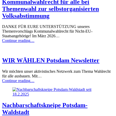
Kommunalwahlrecht für alle bei
Themenwahl zur selbstorganisierten
Volksabstimmung
DANKE FÜR EURE UNTERSTÜTZUNG unseres
Themenvorschlags Kommunalwahlrecht für Nicht-EU-
Staatsangehörige! Im März 2026…
“921
Continue reading
…
Unterstützende
für
Kommunalwahlrecht
für
WIR WÄHLEN Potsdam Newsletter
alle
bei
Wir möchten unser aktivistisches Netzwerk zum Thema Wahlrecht
Themenwahl
für alle ausbauen. Mit…
zur
“WIR
Continue reading
…
selbstorganisierten
WÄHLEN
Volksabstimmung”
Potsdam
Newsletter”
Nachbarschaftskneipe Potsdam-
Waldstadt