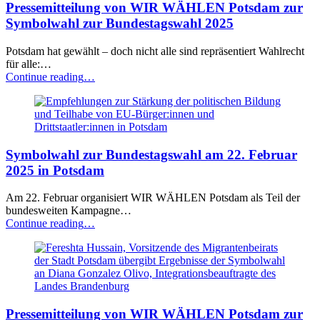
Pressemitteilung von WIR WÄHLEN Potsdam zur
für
alle:
Symbolwahl zur Bundestagswahl 2025
Empfehlungen
zur
Potsdam hat gewählt – doch nicht alle sind repräsentiert Wahlrecht
Stärkung
für alle:…
der
“Pressemitteilung
Continue reading
…
politischen
von
Bildung
WIR
und
WÄHLEN
Teilhabe
Potsdam
von
zur
EU-
Symbolwahl zur Bundestagswahl am 22. Februar
Symbolwahl
Bürger:innen
zur
2025 in Potsdam
und
Bundestagswahl
Drittstaatler:innen
2025”
Am 22. Februar organisiert WIR WÄHLEN Potsdam als Teil der
in
bundesweiten Kampagne…
Potsdam”
“Symbolwahl
Continue reading
…
zur
Bundestagswahl
am
22.
Februar
2025
Pressemitteilung von WIR WÄHLEN Potsdam zur
in