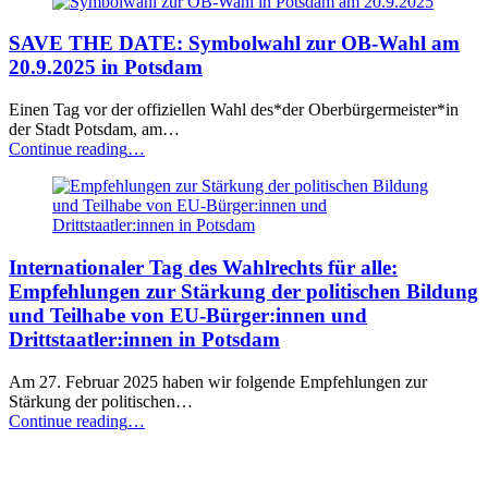
OB-
Wahl
SAVE THE DATE: Symbolwahl zur OB-Wahl am
am
20.9.2025
20.9.2025 in Potsdam
in
Potsdam⁹”
Einen Tag vor der offiziellen Wahl des*der Oberbürgermeister*in
der Stadt Potsdam, am…
“SAVE
Continue reading
…
THE
DATE:
Symbolwahl
zur
OB-
Internationaler Tag des Wahlrechts für alle:
Wahl
am
Empfehlungen zur Stärkung der politischen Bildung
20.9.2025
und Teilhabe von EU-Bürger:innen und
in
Drittstaatler:innen in Potsdam
Potsdam”
Am 27. Februar 2025 haben wir folgende Empfehlungen zur
Stärkung der politischen…
“Internationaler
Continue reading
…
Tag
des
Wahlrechts