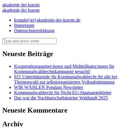
politische
akademie der kueste
politische
akademie der kueste
bildung
bildung
Skip
kontakt{æt}akademie-der-kueste.de
–
to
Impressum
–
akademie
content
Datenschutzerklärung
akademie
der
Search
der
kueste
kueste
Neueste Beiträge
Kooperationspartner:innen und Multiplikator:innen für
Kommunalwahlrechtskampagne gesucht!
921 Unterstützende für Kommunalwahlrecht für alle bei
Themenwahl zur selbstorganisierten Volksabstimmung
WIR WÄHLEN Potsdam Newsletter
Kommunalwahlrecht für Nicht-EU-Staatsangehörige
Das war die Nachbarschaftskneipe Waldstadt 2025
Neueste Kommentare
Archiv