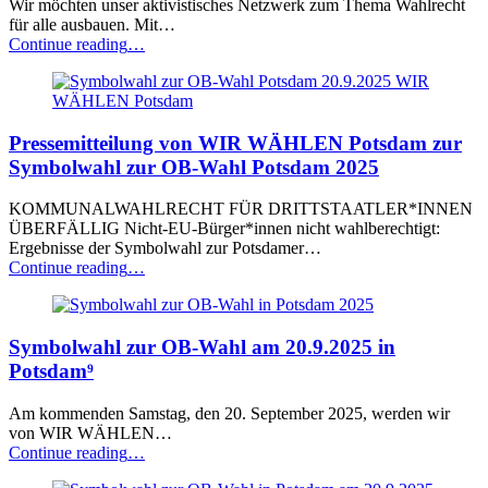
Wir möchten unser aktivistisches Netzwerk zum Thema Wahlrecht
für alle ausbauen. Mit…
“WIR
Continue reading
…
WÄHLEN
Potsdam
Newsletter”
Pressemitteilung von WIR WÄHLEN Potsdam zur
Symbolwahl zur OB-Wahl Potsdam 2025
KOMMUNALWAHLRECHT FÜR DRITTSTAATLER*INNEN
ÜBERFÄLLIG Nicht-EU-Bürger*innen nicht wahlberechtigt:
Ergebnisse der Symbolwahl zur Potsdamer…
“Pressemitteilung
Continue reading
…
von
WIR
WÄHLEN
Symbolwahl zur OB-Wahl am 20.9.2025 in
Potsdam
zur
Potsdam⁹
Symbolwahl
zur
Am kommenden Samstag, den 20. September 2025, werden wir
OB-
von WIR WÄHLEN…
Wahl
“Symbolwahl
Continue reading
…
Potsdam
zur
2025”