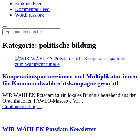
Eintrags-Feed
Kommentar-Feed
WordPress.org
Menu
Search
Kategorie:
politische bildung
Kooperationspartner:innen und Multiplikator:innen
für Kommunalwahlrechtskampagne gesucht!
WIR WÄHLEN Potsdam ist ein lokales Bündnis bestehend aus den
Organisationen PAWLO-Masoso e.V.,…
“Kooperationspartner:innen
Continue reading
…
und
Multiplikator:innen
für
WIR WÄHLEN Potsdam Newsletter
Kommunalwahlrechtskampagne
gesucht!”