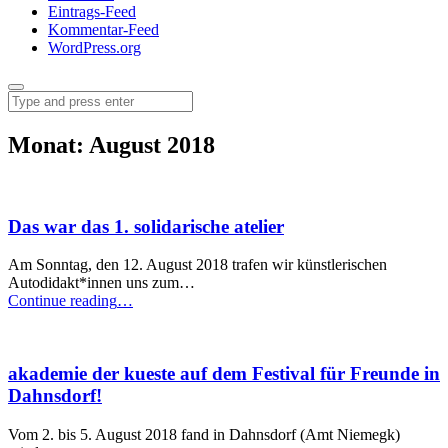
Eintrags-Feed
Kommentar-Feed
WordPress.org
Menu
Search
Monat:
August 2018
Das war das 1. solidarische atelier
Am Sonntag, den 12. August 2018 trafen wir künstlerischen
Autodidakt*innen uns zum…
“Das
Continue reading
…
war
das
1.
akademie der kueste auf dem Festival für Freunde in
solidarische
atelier”
Dahnsdorf!
Vom 2. bis 5. August 2018 fand in Dahnsdorf (Amt Niemegk)