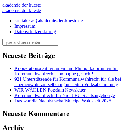
August
akademie der kueste
August
akademie der kueste
2018
2018
Skip
kontakt{æt}akademie-der-kueste.de
–
to
Impressum
–
akademie
content
Datenschutzerklärung
akademie
der
Search
der
kueste
kueste
Neueste Beiträge
Kooperationspartner:innen und Multiplikator:innen für
Kommunalwahlrechtskampagne gesucht!
921 Unterstützende für Kommunalwahlrecht für alle bei
Themenwahl zur selbstorganisierten Volksabstimmung
WIR WÄHLEN Potsdam Newsletter
Kommunalwahlrecht für Nicht-EU-Staatsangehörige
Das war die Nachbarschaftskneipe Waldstadt 2025
Neueste Kommentare
Archiv