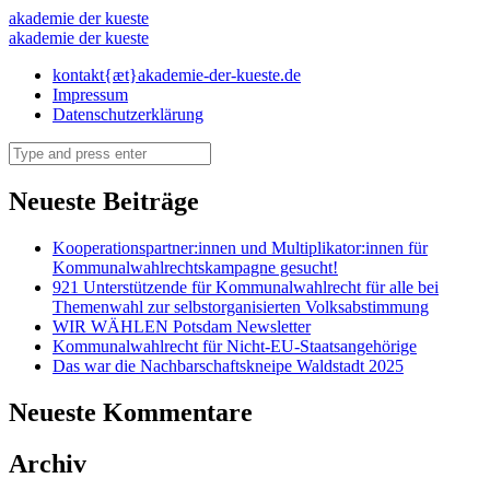
1945-
akademie der kueste
1945-
akademie der kueste
heute
heute
Skip
kontakt{æt}akademie-der-kueste.de
–
to
Impressum
–
akademie
content
Datenschutzerklärung
akademie
der
Search
der
kueste
kueste
Neueste Beiträge
Kooperationspartner:innen und Multiplikator:innen für
Kommunalwahlrechtskampagne gesucht!
921 Unterstützende für Kommunalwahlrecht für alle bei
Themenwahl zur selbstorganisierten Volksabstimmung
WIR WÄHLEN Potsdam Newsletter
Kommunalwahlrecht für Nicht-EU-Staatsangehörige
Das war die Nachbarschaftskneipe Waldstadt 2025
Neueste Kommentare
Archiv