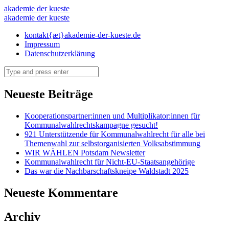
hierlebeichhierwähleich
akademie der kueste
hierlebeichhierwähleich
akademie der kueste
–
–
Skip
kontakt{æt}akademie-der-kueste.de
akademie
to
Impressum
akademie
der
content
Datenschutzerklärung
der
kueste
Search
kueste
Neueste Beiträge
Kooperationspartner:innen und Multiplikator:innen für
Kommunalwahlrechtskampagne gesucht!
921 Unterstützende für Kommunalwahlrecht für alle bei
Themenwahl zur selbstorganisierten Volksabstimmung
WIR WÄHLEN Potsdam Newsletter
Kommunalwahlrecht für Nicht-EU-Staatsangehörige
Das war die Nachbarschaftskneipe Waldstadt 2025
Neueste Kommentare
Archiv