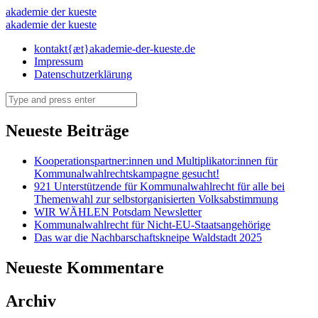
potsdam-
akademie der kueste
potsdam-
akademie der kueste
west
west
Skip
kontakt{æt}akademie-der-kueste.de
–
to
Impressum
–
akademie
content
Datenschutzerklärung
akademie
der
Search
der
kueste
kueste
Neueste Beiträge
Kooperationspartner:innen und Multiplikator:innen für
Kommunalwahlrechtskampagne gesucht!
921 Unterstützende für Kommunalwahlrecht für alle bei
Themenwahl zur selbstorganisierten Volksabstimmung
WIR WÄHLEN Potsdam Newsletter
Kommunalwahlrecht für Nicht-EU-Staatsangehörige
Das war die Nachbarschaftskneipe Waldstadt 2025
Neueste Kommentare
Archiv