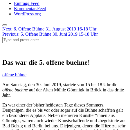
Eintrags-Feed
Kommentar-Feed
WordPress.org
Menu
Post
Next:
6. Offene Bühne 31. August 2019 16-18 Uhr
Previous:
5. Offene Bühne 30. Juni 2019 15-18 Uhr
navigation
Search
Das war die 5. offene buehne!
offene bühne
Am Samstag, den 30. Juni 2019, startete von 15 bis 18 Uhr die
offene buehne
auf der Alten Mühle Gömnigk in Brück in das dritte
Jahr.
Es war einer der bisher heißesten Tage dieses Sommers.
Denjenigen, die es bis vor oder sogar auf die Bühne schafften galt
ein besonderer Applaus. Neben mehreren Künstler*innen aus
Gömnigk, waren auch wieder Kunstschaffende und -begeisterte aus
Bad Belzig und Berlin bei uns. Diejenigen, denen die Hitze zu sehr