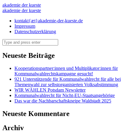
Das
akademie der kueste
Das
akademie der kueste
war
war
Skip
kontakt{æt}akademie-der-kueste.de
die
to
Impressum
die
5.
content
Datenschutzerklärung
5.
offene
Search
offene
buehne!
buehne!
–
Neueste Beiträge
–
akademie
akademie
Kooperationspartner:innen und Multiplikator:innen für
der
Kommunalwahlrechtskampagne gesucht!
der
kueste
921 Unterstützende für Kommunalwahlrecht für alle bei
kueste
Themenwahl zur selbstorganisierten Volksabstimmung
WIR WÄHLEN Potsdam Newsletter
Kommunalwahlrecht für Nicht-EU-Staatsangehörige
Das war die Nachbarschaftskneipe Waldstadt 2025
Neueste Kommentare
Archiv