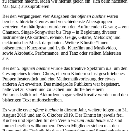
zu schaffen machte, laden wir hiermit gleich ein, sich beim nächsten
Mal (s.u.) auszuprobieren.
Bei den vergangenen vier Ausgaben der
offenen buehne
waren
bereits zahlreiche Genres und verschiedenste Altersgruppen
vertreten. Am häufigsten wurde von den Auftretenden Gesang – von
Chanson, Singer-Songwriter bis Trap – in Begleitung diverser
Instrumente (Akkordeon, ePiano, Geige, Gitarre, Melodica) und
elektronischer Musik dargeboten. Weitere Künstler*innen
präsentierten Kurzprosa und Lyrik, Kurzfilm und Musikvideo,
sowie Akrobatik, Performance, und Tanz oder stellten Malereien
aus.
Bei der
5.
offenen buehne
wurde das kreative Spektrum u.a. um den
Gesang eines kleinen Chors, ein von Kindern selbst geschriebenes
Puppentheaterstück und eine Mathematikvorlesung der etwas
anderen Art erweitert. Das mittelgroße Publikum war begeistert,
hatte viel zu stauen und zu lachen und durfte bei einem
Folkmusikstück mit Akkordeon sogar selbst kreativ werden und den
bisherigen Text mitfortschreiben.
Es war die erste
offene buehne
in diesem Jahr, weitere folgen am 31.
August 2019 und am 6. Oktober 2019. Der Eintritt ist jeweils frei,
Kuchen und Spenden für den Verein
warum nicht heute e.V.
sind
immer herzlich willkommen. Dessen Mitglieder stellen u.a. den
Raum und die Technik für diese Veranstaltung auf Spendenbasis zur