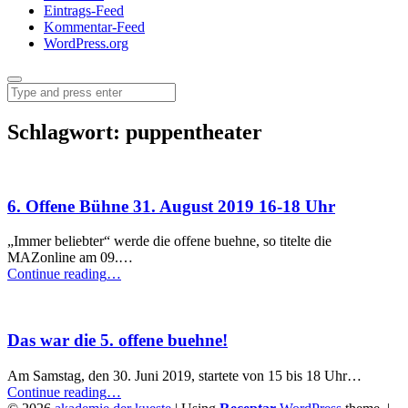
Eintrags-Feed
Kommentar-Feed
WordPress.org
Menu
Search
Schlagwort:
puppentheater
6. Offene Bühne 31. August 2019 16-18 Uhr
„Immer beliebter“ werde die offene buehne, so titelte die
MAZonline am 09.…
“6.
Continue reading
…
Offene
Bühne
31.
Das war die 5. offene buehne!
August
2019
16-
Am Samstag, den 30. Juni 2019, startete von 15 bis 18 Uhr…
18
“Das
Continue reading
…
Uhr”
war