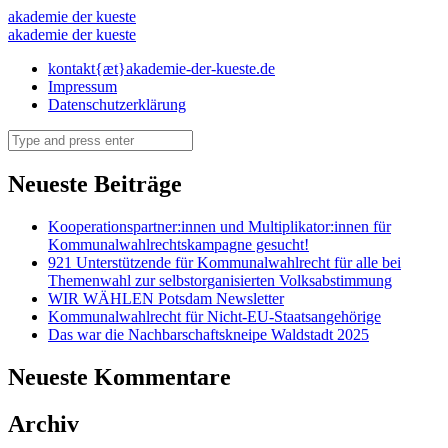
puppentheater
akademie der kueste
puppentheater
akademie der kueste
–
–
Skip
kontakt{æt}akademie-der-kueste.de
akademie
to
Impressum
akademie
der
content
Datenschutzerklärung
der
kueste
Search
kueste
Neueste Beiträge
Kooperationspartner:innen und Multiplikator:innen für
Kommunalwahlrechtskampagne gesucht!
921 Unterstützende für Kommunalwahlrecht für alle bei
Themenwahl zur selbstorganisierten Volksabstimmung
WIR WÄHLEN Potsdam Newsletter
Kommunalwahlrecht für Nicht-EU-Staatsangehörige
Das war die Nachbarschaftskneipe Waldstadt 2025
Neueste Kommentare
Archiv